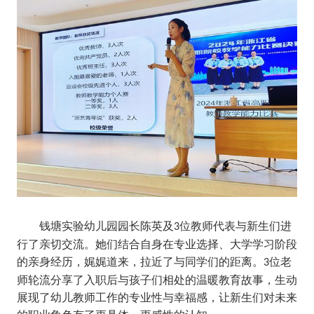
钱塘实验幼儿园园长陈英及
位
教师代表与新生们进
3
行了亲切交流。她们结合自身在专业选择、大学学习阶段
的亲身经历，娓娓道来，拉近了与同学们的距离
。
位老
3
师
轮流
分享
了
入职后与孩子们相处的温暖教育故事，生动
展现了幼儿教师工作的专业性与幸福感，让新生们对未来