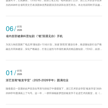
盛夏时节，艺苑飘香。7月5日-9日，由浙江省文化广电和旅游厅主办、浙江艺术职业学院承
办的2026年全省民营文艺表演团体优秀剧团演员培训班在浙艺举办。本次培训同时开设越剧
小生班、越剧花旦班、婺剧班和化妆服装班，来自全省各地的近300名民营剧团演员齐聚浙
艺，完成为期5天的集中学习。 民营文艺表演团体是我省基层文化服务的重要力量...
06
07月
2026
省内首部健康科普短剧《“栀”因遇见你》开机
为深入响应国家广电总局“微短剧+”行动计划，加速“新双高”建设任务，推进微短剧行业产教
融合共同体建设，深化产教融合，打造公益性与市场性兼具的精品微短剧，7月5日，由浙江
艺术职业学院戏剧影视学院和杭州市西溪医院联合出品的省内首部健康科普微短剧《“栀”因
遇见你》在杭州市西溪医院「享瘦家」...
01
07月
2026
浙艺首期“银发学堂”（2025-2026学年）圆满结业
随着最后一堂课的欢声笑语在琴房与排练厅中缓缓落下，浙江艺术职业学院“银发学堂”2025-
2026学年圆满画上了句号。这一年，一群怀揣银龄梦想的银发学子走进艺术的殿堂，在《摄
影》《时装表演基础》《趣味钢琴》《声乐》等课程中，用热爱与坚持书写了“老有所学、
老有所乐”的动人篇章。 对他们而言，这不仅仅是一...