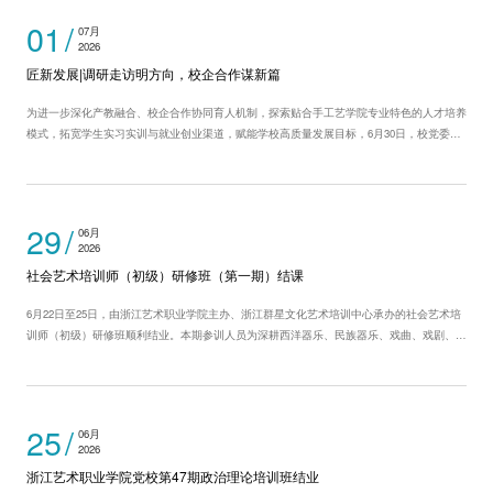
01
07月
2026
匠新发展|调研走访明方向，校企合作谋新篇
为进一步深化产教融合、校企合作协同育人机制，探索贴合手工艺学院专业特色的人才培养
模式，拓宽学生实习实训与就业创业渠道，赋能学校高质量发展目标，6月30日，校党委委
员、副校长徐芳带队前往手工艺学院校企合作单位——浙江自然造物文化创意有限公司开展
专项调研。 调研中，“自然造物”联合创始人金坚对徐...
29
06月
2026
社会艺术培训师（初级）研修班（第一期）结课
6月22日至25日，由浙江艺术职业学院主办、浙江群星文化艺术培训中心承办的社会艺术培
训师（初级）研修班顺利结业。本期参训人员为深耕西洋器乐、民族器乐、戏曲、戏剧、摄
影等领域的一线社会艺术培训师，大家暂别日常教学工作，沉浸式参与研修，开启了专业能
力提升之旅。 本次研修课程设置完善，紧扣美育育人导向与行业实战需求，全面...
25
06月
2026
浙江艺术职业学院党校第47期政治理论培训班结业