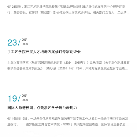
6月24日晚，浙江艺术职业学院党校第47期政治理论培训班结业仪式在图信中心报告厅举
行，党委委员、宣传部（统战部）部长傅文钢出席仪式并讲话。相关部门负责人、二级学院
党组织负责人、班主任及第47期全体学员参加了仪式。 会上为152名顺利结业的学员颁发结
业证书，为优秀班级、优秀班主任、优秀学员、优秀论文获得者，以及第27届...
23
06月
2026
手工艺学院开展人才培养方案修订专家论证会
为深入贯彻落实《教育强国建设规划纲要（2024—2035年）》及教育部《关于深化职业教育
教学关键要素改革的意见》（教职成〔2026〕1号）精神，严格对标新版职业教育专业教学
标准（文化艺术大类）规范要求，近日，手工艺学院召开2026级专业人才培养方案修订专家
论证会，系统梳理专业内涵建设路径，优化重构课程体系，着力培养对接产业...
19
06月
2026
国际大师进校园，点亮浙艺学子舞台表现力
6月15日至16日，一场来自俄罗斯戏剧学派的表导演专家工作坊掀起一场关于表演本质的深
度探讨。 俄罗斯国立舞台艺术学院（RGISI）表演教研室副教授、国际项目主要负责人
阿列克谢·阿斯塔赫夫（ALEXEY ASTAKHOV）受邀主讲。这位身兼导演、演员与教育家的戏
剧大师曾执掌圣彼得堡（列夫·多金）欧洲小剧院...