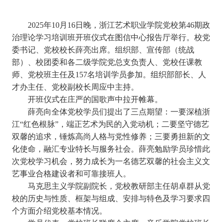
2025年10月16日晚，浙江艺术职业学院党校第46期政
治理论学习培训班开班仪式在图信中心报告厅举行。校党
委书记、党校校长薛亮出席。组织部、宣传部（统战
部）
、校团委和各二级学院党总支负责人、党校任课教
师、党校班主任及157名培训学员参加。组织部
部长、人
才办主任、党校副校长周应中主持。
开班仪式在庄严的国歌声中拉开帷幕。
薛亮向全体党校学员们提出了三点期望：一要
深植浙
江“红色根脉”，端正艺术为民的入党动机
；二要坚守德艺
双馨的追求，锤炼高尚人格与党性修养；三要勇担新的文
化使命，融汇专业特长与服务社会。薛亮勉励学员珍惜此
次党校学习机会，努力成长为一名德艺双馨的社会主义文
艺事业合格建设者和可靠接班人。
马克思主义学院副院长，党校教研部主任胡卓群从党
校的历史与性质
、
框架与组成、安排与特色及学习要求四
个方面介绍党校基本情况。